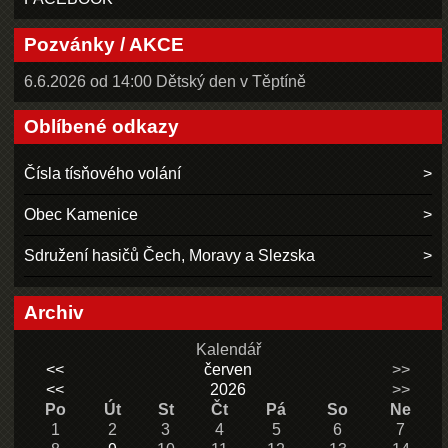
Pozvánky / AKCE
6.6.2026 od 14:00 Dětský den v Těptíně
Oblíbené odkazy
Čísla tísňového volání
Obec Kamenice
Sdružení hasičů Čech, Moravy a Slezska
Archiv
Kalendář
<<
červen
>>
<<
2026
>>
Po
Út
St
Čt
Pá
So
Ne
1
2
3
4
5
6
7