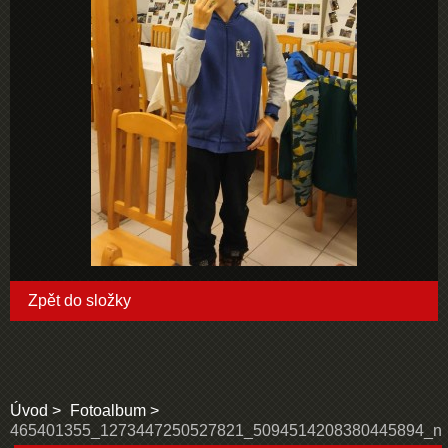
Zpět do složky
Úvod
Fotoalbum
465401355_1273447250527821_5094514208380445894_n