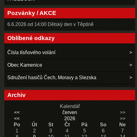
Pozvánky / AKCE
6.6.2026 od 14:00 Dětský den v Těptíně
Oblíbené odkazy
Čísla tísňového volání
Obec Kamenice
Sdružení hasičů Čech, Moravy a Slezska
Archiv
Kalendář
<<
červen
>>
<<
2026
>>
Po
Út
St
Čt
Pá
So
Ne
1
2
3
4
5
6
7
8
9
10
11
12
13
14