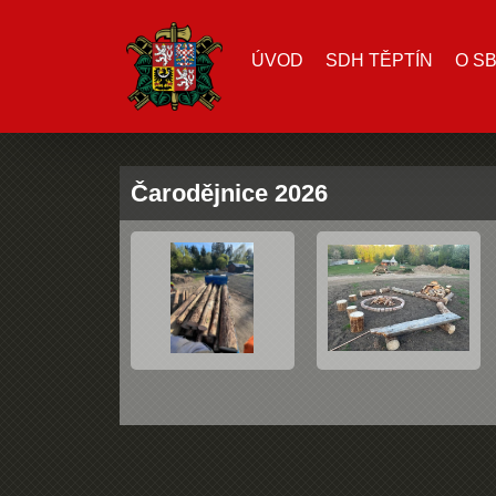
ÚVOD
SDH TĚPTÍN
O S
Čarodějnice 2026