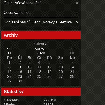
Čísla tísňového volání
Obec Kamenice
Sdružení hasičů Čech, Moravy a Slezska
Archiv
Kalendář
<<
červen
>>
<<
2026
>>
Po
Út
St
Čt
Pá
So
Ne
1
2
3
4
5
6
7
8
9
10
11
12
13
14
15
16
17
18
19
20
21
22
23
24
25
26
27
28
29
30
Statistiky
Celkem:
272849
Měsíc:
21185