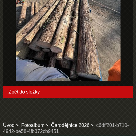
Zpět do složky
Úvod
Fotoalbum
Čarodějnice 2026
c6dff201-b710-
4942-be58-4fb372cb9451