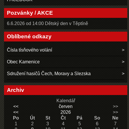
Pozvánky / AKCE
6.6.2026 od 14:00 Dětský den v Těptíně
Oblíbené odkazy
Čísla tísňového volání
Obec Kamenice
Sdružení hasičů Čech, Moravy a Slezska
Archiv
Kalendář
<<
červen
>>
<<
2026
>>
Po
Út
St
Čt
Pá
So
Ne
1
2
3
4
5
6
7