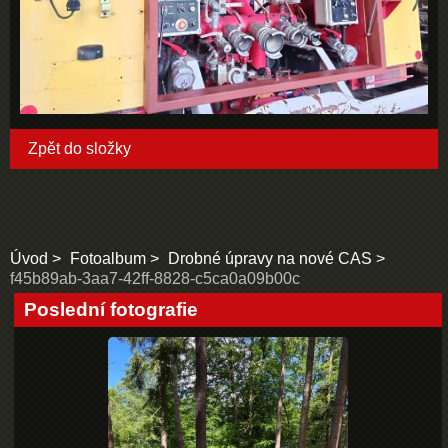
Zpět do složky
Úvod
Fotoalbum
Drobné úpravy na nové CAS
f45b89ab-3aa7-42ff-8828-c5ca0a09b00c
Poslední fotografie