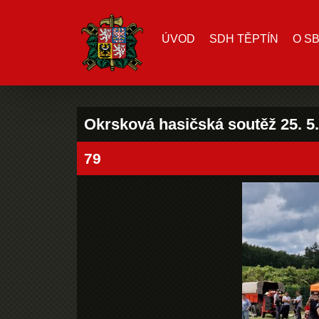
ÚVOD
SDH TĚPTÍN
O S
Okrsková hasičská soutěž 25. 5
79