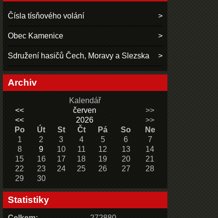
Čísla tísňového volání
Obec Kamenice
Sdružení hasičů Čech, Moravy a Slezska
Archiv
Kalendář
<<
červen
>>
<<
2026
>>
Po
Út
St
Čt
Pá
So
Ne
1
2
3
4
5
6
7
8
9
10
11
12
13
14
15
16
17
18
19
20
21
22
23
24
25
26
27
28
29
30
Statistiky
Celkem:
272880