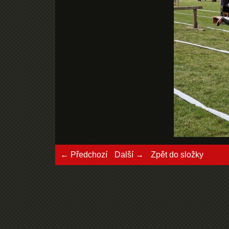
← Předchozí
Další →
Zpět do složky