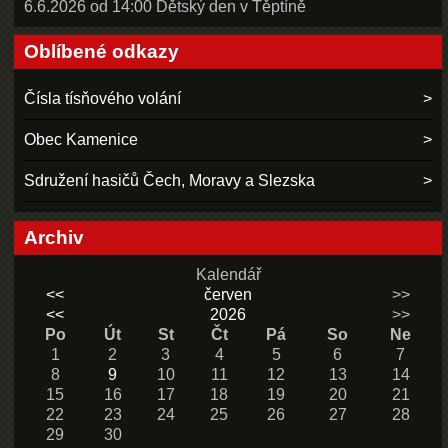
6.6.2026 od 14:00 Dětský den v Těptíně
Oblíbené odkazy
Čísla tísňového volání
Obec Kamenice
Sdružení hasičů Čech, Moravy a Slezska
Archiv
Kalendář
<<
červen
>>
<<
2026
>>
Po
Út
St
Čt
Pá
So
Ne
1
2
3
4
5
6
7
8
9
10
11
12
13
14
15
16
17
18
19
20
21
22
23
24
25
26
27
28
29
30