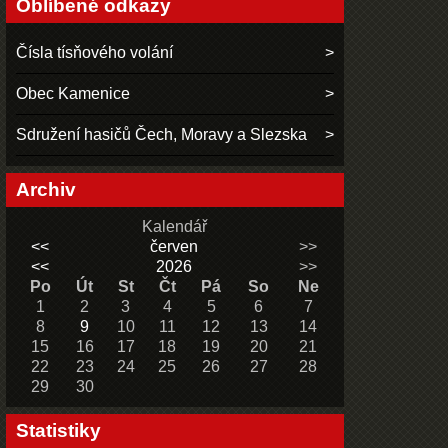
Oblíbené odkazy
Čísla tísňového volání
Obec Kamenice
Sdružení hasičů Čech, Moravy a Slezska
Archiv
Kalendář
<<
červen
>>
<<
2026
>>
Po
Út
St
Čt
Pá
So
Ne
1
2
3
4
5
6
7
8
9
10
11
12
13
14
15
16
17
18
19
20
21
22
23
24
25
26
27
28
29
30
Statistiky