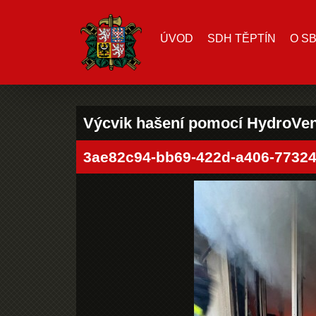
ÚVOD
SDH TĚPTÍN
O S
Výcvik hašení pomocí HydroVen
3ae82c94-bb69-422d-a406-7732