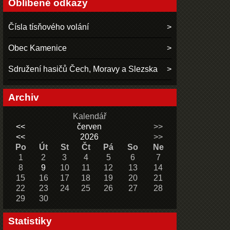
Oblíbené odkazy
Čísla tísňového volání
Obec Kamenice
Sdružení hasičů Čech, Moravy a Slezska
Archiv
Kalendář
<<
červen
>>
<<
2026
>>
Po
Út
St
Čt
Pá
So
Ne
1
2
3
4
5
6
7
8
9
10
11
12
13
14
15
16
17
18
19
20
21
22
23
24
25
26
27
28
29
30
Statistiky