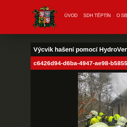
ÚVOD
SDH TĚPTÍN
O S
Výcvik hašení pomocí HydroVen
c6426d94-d6ba-4947-ae98-b585