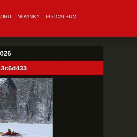
BORU
NOVINKY
FOTOALBUM
2026
13c6d433