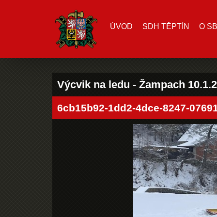
ÚVOD
SDH TĚPTÍN
O S
Výcvik na ledu - Žampach 10.1.
6cb15b92-1dd2-4dce-8247-0769