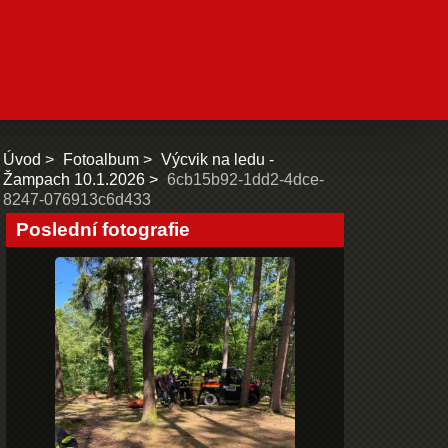
Úvod
Fotoalbum
Výcvik na ledu -
Žampach 10.1.2026
6cb15b92-1dd2-4dce-
8247-076913c6d433
Poslední fotografie