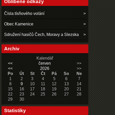
Oblíbené odkazy
Čísla tísňového volání
Obec Kamenice
Sdružení hasičů Čech, Moravy a Slezska
Archiv
Kalendář
<<
červen
>>
<<
2026
>>
Po
Út
St
Čt
Pá
So
Ne
1
2
3
4
5
6
7
8
9
10
11
12
13
14
15
16
17
18
19
20
21
22
23
24
25
26
27
28
29
30
Statistiky