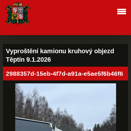
Vyproštění kamionu kruhový objezd
Těptín 9.1.2026
2988357d-15eb-4f7d-a91a-e5ae5f6b46f6