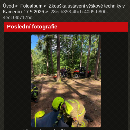
Úvod
Fotoalbum
Zkouška ustavení výškové techniky v
Kamenici 17.5.2026
28ecb353-4bcb-40d5-b80b-
4ec10fb717bc
Poslední fotografie