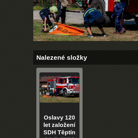
Nalezené složky
Oslavy 120
let založení
SDH Těptín