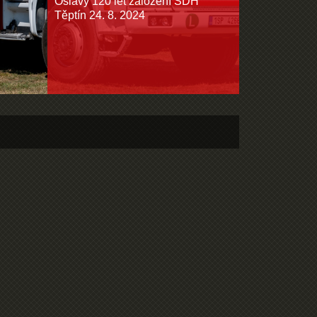
Oslavy 120 let založení SDH
Těptín 24. 8. 2024