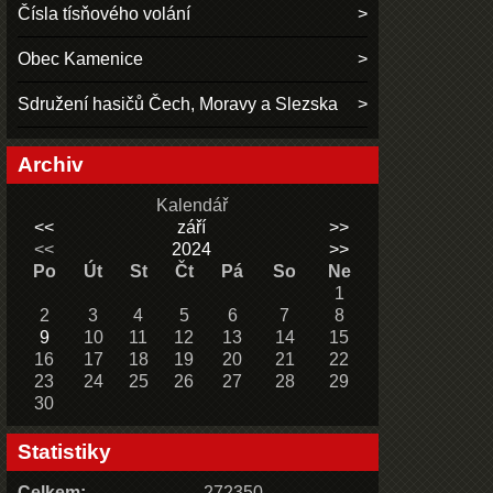
Čísla tísňového volání
Obec Kamenice
Sdružení hasičů Čech, Moravy a Slezska
Archiv
Kalendář
<<
září
>>
<<
2024
>>
Po
Út
St
Čt
Pá
So
Ne
1
2
3
4
5
6
7
8
9
10
11
12
13
14
15
16
17
18
19
20
21
22
23
24
25
26
27
28
29
30
Statistiky
Celkem:
272350