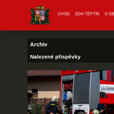
ÚVOD
SDH TĚPTÍN
O S
Archiv
Nalezené příspěvky