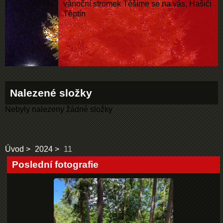
vánoční stromek Těšíme se na vás, Hašiči
Těptín
Nalezené složky
Nebyly nalezeny žádné složky
Úvod
2024
11
Poslední fotografie