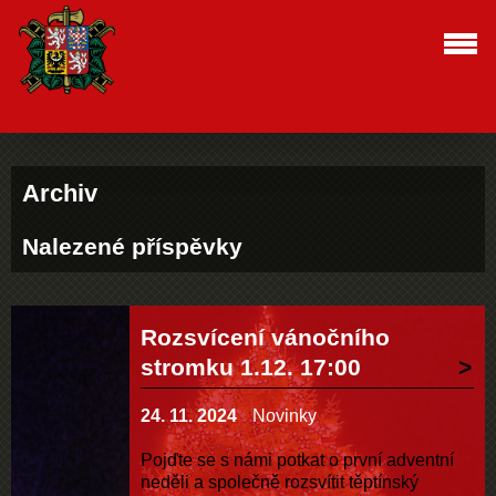
Archiv
Nalezené příspěvky
Rozsvícení vánočního
stromku 1.12. 17:00
24. 11. 2024
Novinky
Pojďte se s námi potkat o první adventní
neděli a společně rozsvítit těptínský